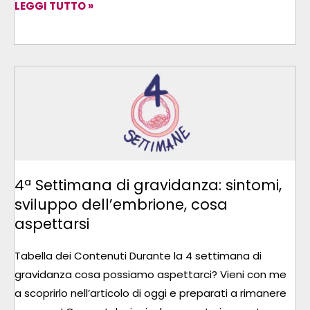
LEGGI TUTTO »
4ª
SETTIMANA
DI
GRAVIDANZA:
SINTOMI,
SVILUPPO
4ª Settimana di gravidanza: sintomi,
DELL’EMBRIONE,
sviluppo dell’embrione, cosa
COSA
aspettarsi
ASPETTARSI
Tabella dei Contenuti Durante la 4 settimana di
gravidanza cosa possiamo aspettarci? Vieni con me
a scoprirlo nell’articolo di oggi e preparati a rimanere