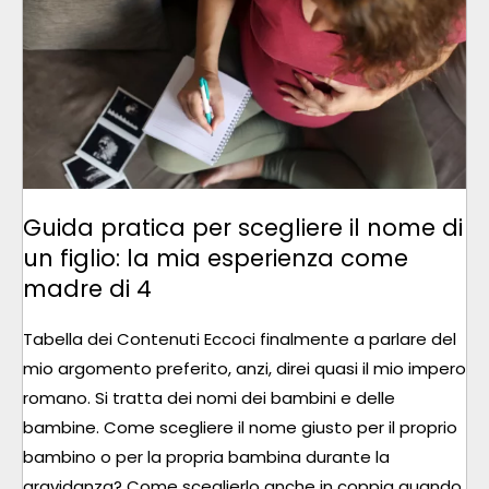
SCEGLIERE
IL
NOME
DI
UN
FIGLIO:
LA
Guida pratica per scegliere il nome di
MIA
ESPERIENZA
un figlio: la mia esperienza come
COME
madre di 4
MADRE
Tabella dei Contenuti Eccoci finalmente a parlare del
DI
mio argomento preferito, anzi, direi quasi il mio impero
4
romano. Si tratta dei nomi dei bambini e delle
bambine. Come scegliere il nome giusto per il proprio
bambino o per la propria bambina durante la
gravidanza? Come sceglierlo anche in coppia quando