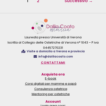
1
2
Successivo
→
Laureata presso Università di Verona
Iscritta al Collegio delle Ostetriche di Verona n° 1043 – P.iva
04457270231
Visite a domicilio a Verona e provincia
info@dalilacoato.com
CONTATTAMI
Acquista ora
E-book
Corsi digitali per mamme e papà
Consulenza ostetrica
Mentoring per ostetriche
Account
Login area corsi