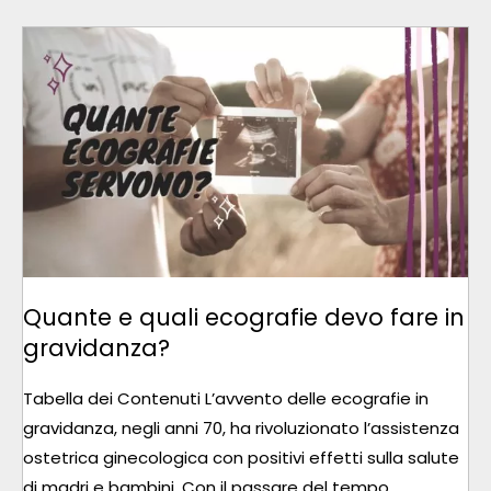
QUANTE
E
QUALI
ECOGRAFIE
DEVO
FARE
IN
GRAVIDANZA?
Quante e quali ecografie devo fare in
gravidanza?
Tabella dei Contenuti L’avvento delle ecografie in
gravidanza, negli anni 70, ha rivoluzionato l’assistenza
ostetrica ginecologica con positivi effetti sulla salute
di madri e bambini. Con il passare del tempo