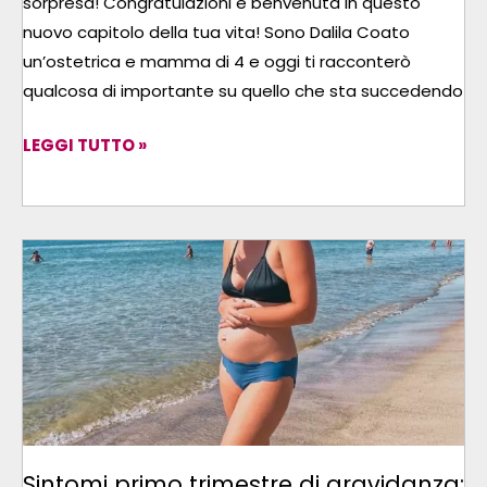
sorpresa! Congratulazioni e benvenuta in questo
nuovo capitolo della tua vita! Sono Dalila Coato
un’ostetrica e mamma di 4 e oggi ti racconterò
qualcosa di importante su quello che sta succedendo
LEGGI TUTTO »
SINTOMI
PRIMO
TRIMESTRE
DI
GRAVIDANZA:
COSA
ASPETTARSI
E
Sintomi primo trimestre di gravidanza: