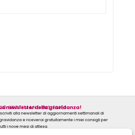
40 SETTIMANE INSIEME!
La newsletter della gravidanza!
Iscriviti alla newsletter di aggiornamenti settimanali di
gravidanza e riceverai gratuitamente i miei consigli per
tutti i nove mesi di attesa.