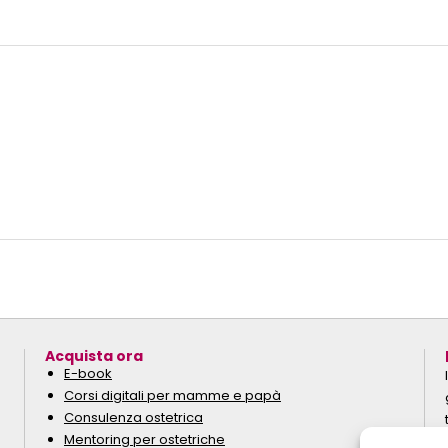
Acquista ora
E-book
Corsi digitali per mamme e papà
Consulenza ostetrica
Mentoring per ostetriche