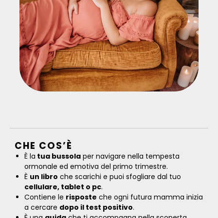
CHE COS’È​
È la
tua bussola
per navigare nella tempesta
ormonale ed emotiva del primo trimestre.
È
un libro
che scarichi e puoi sfogliare dal tuo
cellulare, tablet o pc
.
Contiene le
risposte
che ogni futura mamma inizia
a cercare
dopo il test positivo
.
È una
guida
che ti accompagna nella scoperta