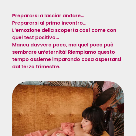
Prepararsi a lasciar andare…
Prepararsi al primo incontro…
L’emozione della scoperta così come con
quel test positivo…
Manca davvero poco, ma quel poco può
sembrare un’eternità! Riempiamo questo
tempo assieme imparando cosa aspettarsi
dal terzo trimestre.