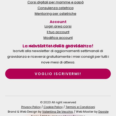
Corsi digitali per mamme e papà
Consulenza ostetrica
Mentoring per ostetriche
Account
Login area corsi
Il tuo account
Modifica account
La newsletter della gravidanza!
40 SETTIMANE INSIEME!
Iscriviti alla newsletter di aggiornamenti settimanali di
gravidanza e riceverai gratuitamente i miei consigli per tutti i
nove mesi di attesa.
VOGLIO ISCRIVERMI!
© 2023 All right reserved
Privacy Policy
/
Cookie Policy
/
Termini e Condizioni
Brand & Web Design by
Valentina De Vecchis
/ Web Master by
Davide