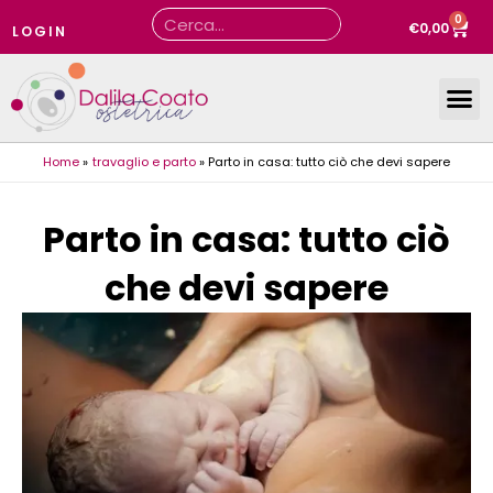
Vai
0
Cerca
Carr
€
0,00
LOGIN
al
contenuto
Home
travaglio e parto
Parto in casa: tutto ciò che devi sapere
Parto in casa: tutto ciò
che devi sapere