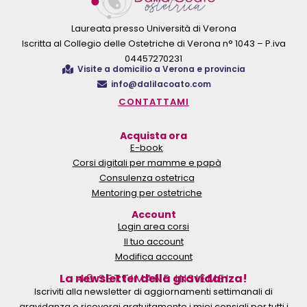
Laureata presso Università di Verona
Iscritta al Collegio delle Ostetriche di Verona n° 1043 – P.iva
04457270231
Visite a domicilio a Verona e provincia
info@dalilacoato.com
CONTATTAMI
Acquista ora
E-book
Corsi digitali per mamme e papà
Consulenza ostetrica
Mentoring per ostetriche
Account
Login area corsi
Il tuo account
Modifica account
La newsletter della gravidanza!
40 SETTIMANE INSIEME!
Iscriviti alla newsletter di aggiornamenti settimanali di
gravidanza e riceverai gratuitamente i miei consigli per tutti i