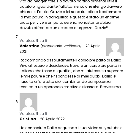
vita da neogenitore. Ho trovato particolarmente utile il
capitolo riguardante l’allattamento che ritengo davvero
chiaro e d’aiuto. Grazie a lei sono riuscita a trasformare
la mia paura in tranquillità e questo è stato un enorme
aiuto per vivere un parto sereno, nonostante abbia
dovuto affrontare un cesareo d’urgenza. Grazie!!
Valutato
5
su 5
Valentina
(proprietario verificato)
–
23 Aprile
2021
Raccomando assolutamente il corso pre parto di Dalila.
Vivo all’estero e desideravo trovare un corso pre parto in
italiano che fosse di qualita’, che mi aiutasse a superare
le mie paure e che rispondesse ai miei dubbi. Dalila e’
riuscita a fare tutto cio’ combinando competenza
tecnica a un approccio emotivo e rilassato. Bravissima.
Valutato
5
su 5
Cristina
–
28 Aprile 2022
Ho conosciuto Dalila seguendo i suoi video su youtube e