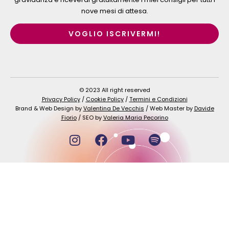
nove mesi di attesa.
VOGLIO ISCRIVERMI!
© 2023 All right reserved
Privacy Policy
/
Cookie Policy
/
Termini e Condizioni
Brand & Web Design by
Valentina De Vecchis
/ Web Master by
Davide
Fiorio
/ SEO by
Valeria Maria Pecorino
I
F
Y
S
n
a
o
p
s
c
u
o
t
e
t
t
a
b
u
i
g
o
b
f
r
o
e
y
a
k