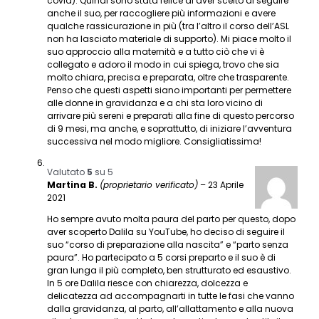
covid). Quindi sono stata felice di aver scelto di seguire
anche il suo, per raccogliere più informazioni e avere
qualche rassicurazione in più (tra l’altro il corso dell’ASL
non ha lasciato materiale di supporto). Mi piace molto il
suo approccio alla maternità e a tutto ciò che vi è
collegato e adoro il modo in cui spiega, trovo che sia
molto chiara, precisa e preparata, oltre che trasparente.
Penso che questi aspetti siano importanti per permettere
alle donne in gravidanza e a chi sta loro vicino di
arrivare più sereni e preparati alla fine di questo percorso
di 9 mesi, ma anche, e soprattutto, di iniziare l’avventura
successiva nel modo migliore. Consigliatissima!
Valutato
5
su 5
Martina B.
(proprietario verificato)
–
23 Aprile
2021
Ho sempre avuto molta paura del parto per questo, dopo
aver scoperto Dalila su YouTube, ho deciso di seguire il
suo “corso di preparazione alla nascita” e “parto senza
paura”. Ho partecipato a 5 corsi preparto e il suo è di
gran lunga il più completo, ben strutturato ed esaustivo.
In 5 ore Dalila riesce con chiarezza, dolcezza e
delicatezza ad accompagnarti in tutte le fasi che vanno
dalla gravidanza, al parto, all’allattamento e alla nuova