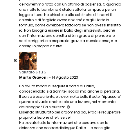
ce l’avremmo fatta con un attimo di pazienza. O quando
una notte la bambina è stata sotto la lampada per un
leggero ittero…ho chiesto io alle ostetriche di tirarmi il
colostro e di farglielo avere anziché dargli il latte in
formula, come avrebbero fatto loro se non avessi insistito
io. Non bisogna essere in balia degli imprevisti, perché
con l’informazione corretta si è in grado di prendere le
scelte migliori, ero preparata grazie a questo corso, e lo
consiglio proprio a tutte!
Valutato
5
su 5
Marta Giavoni
–
14 Agosto 2023
Ho avuto modo di seguire il corso di Dalila,
conoscendola sia tramite i social ma anche di persona.
Il corso è esauriente, e trovo molto bello il poter “ripassare”
quando si vuole anche solo una lezione, nel momento
del bisogno ! Da sicurezza 😊
Essendo strutturato per argomenti poi, è facile recuperare
proprio la lezione che ti serve !
Ho trovato tutte le informazioni che cercavo con la
dolcezza che contraddistingue Dalila … lo consiglio