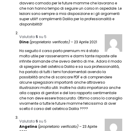
davvero comodo per le future mamme che lavorano e
che non hanno tempo di seguire un corso in ospedale. Le
lezioni sono sempre a mia disposizione e i gli argomenti
super utili!! complimenti Dalila per la professionalità e
disponibilità!
Valutato
5
su 5
Dina
(proprietario verificato)
–
23 Aprile 2021
Ho seguito il corso parto premium mi è stato
molto utile per rassenerarmi e darmi tante risposte alle
infinite domande che avevo dentro di me… Adoro il modo
di spiegare dell ostetrica Dalila e sa sua professionalità,
ha parlato di tutti i temi fondamentali avendo la
possibilità anche di scaricare PDF e di comprendere
alcune spiegazioni importanti anche attraverso
illustrazioni molto utili. Inoltre ha dato importanza anche
alla coppia di genitori e del loro rapporto sentimentale
che non deve essere trascurato. Ottimo corso lo consiglio
vivamente a tutte le future mamme felicissima di aver
scelto il corso dell ostetrica Dalila ????
Valutato
5
su 5
Angelina
(proprietario verificato)
–
23 Aprile