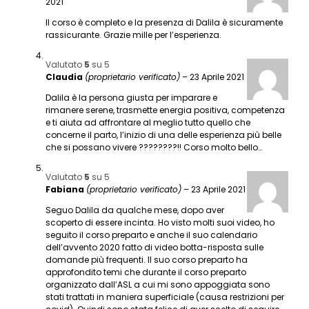
2021
Il corso è completo e la presenza di Dalila è sicuramente
rassicurante. Grazie mille per l’esperienza.
Valutato
5
su 5
Claudia
(proprietario verificato)
–
23 Aprile 2021
Dalila è la persona giusta per imparare e
rimanere serene, trasmette energia positiva, competenza
e ti aiuta ad affrontare al meglio tutto quello che
concerne il parto, l’inizio di una delle esperienza più belle
che si possano vivere ????????!! Corso molto bello…
Valutato
5
su 5
Fabiana
(proprietario verificato)
–
23 Aprile 2021
Seguo Dalila da qualche mese, dopo aver
scoperto di essere incinta. Ho visto molti suoi video, ho
seguito il corso preparto e anche il suo calendario
dell’avvento 2020 fatto di video botta-risposta sulle
domande più frequenti. Il suo corso preparto ha
approfondito temi che durante il corso preparto
organizzato dall’ASL a cui mi sono appoggiata sono
stati trattati in maniera superficiale (causa restrizioni per