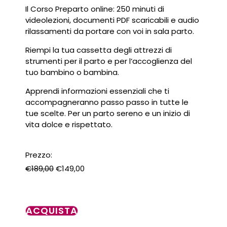
Il Corso Preparto online: 250 minuti di
videolezioni, documenti PDF scaricabili e audio
rilassamenti da portare con voi in sala parto.
Riempi la tua cassetta degli attrezzi di
strumenti per il parto e per l’accoglienza del
tuo bambino o bambina.
Apprendi informazioni essenziali che ti
accompagneranno passo passo in tutte le
tue scelte. Per un parto sereno e un inizio di
vita dolce e rispettato.
Il
Il
prezzo
prezzo
€
189,00
€
149,00
originale
attuale
era:
è:
Corso
€189,00.
€149,00.
ACQUISTA
preparto
quantità