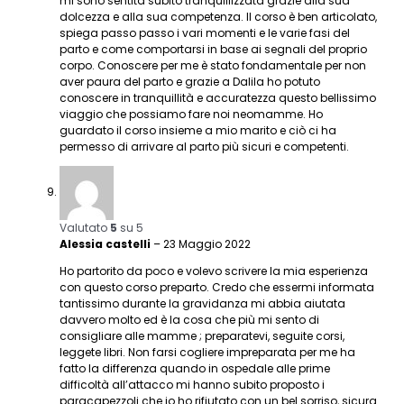
mi sono sentita subito tranquillizzata grazie alla sua
dolcezza e alla sua competenza. Il corso è ben articolato,
spiega passo passo i vari momenti e le varie fasi del
parto e come comportarsi in base ai segnali del proprio
corpo. Conoscere per me è stato fondamentale per non
aver paura del parto e grazie a Dalila ho potuto
conoscere in tranquillità e accuratezza questo bellissimo
viaggio che possiamo fare noi neomamme. Ho
guardato il corso insieme a mio marito e ciò ci ha
permesso di arrivare al parto più sicuri e competenti.
Valutato
5
su 5
Alessia castelli
–
23 Maggio 2022
Ho partorito da poco e volevo scrivere la mia esperienza
con questo corso preparto. Credo che essermi informata
tantissimo durante la gravidanza mi abbia aiutata
davvero molto ed è la cosa che più mi sento di
consigliare alle mamme ; preparatevi, seguite corsi,
leggete libri. Non farsi cogliere impreparata per me ha
fatto la differenza quando in ospedale alle prime
difficoltà all’attacco mi hanno subito proposto i
paracapezzoli che io ho rifiutato con un bel sorriso, sicura