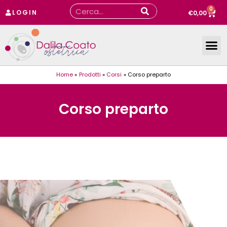
Vai
0
Cerca
Carr
LOGIN
€
0,00
al
contenuto
Home
Prodotti
Corsi
Corso preparto
Corso preparto