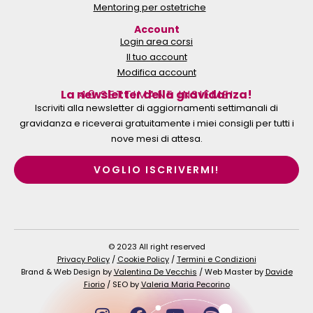
Mentoring per ostetriche
Account
Login area corsi
Il tuo account
Modifica account
La newsletter della gravidanza!
40 SETTIMANE INSIEME!
Iscriviti alla newsletter di aggiornamenti settimanali di
gravidanza e riceverai gratuitamente i miei consigli per tutti i
nove mesi di attesa.
VOGLIO ISCRIVERMI!
© 2023 All right reserved
Privacy Policy
/
Cookie Policy
/
Termini e Condizioni
Brand & Web Design by
Valentina De Vecchis
/ Web Master by
Davide
Fiorio
/ SEO by
Valeria Maria Pecorino
I
F
Y
S